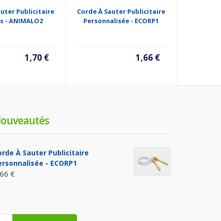
uter Publicitaire
Corde À Sauter Publicitaire
Corde À Sa
s - ANIMALO2
Personnalisée - ECORP1
Bois C
1,70 €
1,66 €
ouveautés
orde À Sauter Publicitaire
ersonnalisée - ECORP1
,66 €