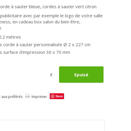
 corde à sauter bleue, cordes à sauter vert citron
ublicitaire avec par exemple le logo de votre salle
tness, en cadeau box salon du bien être,
n
2.2 mètres
s corde à sauter personnalisée
Ø 2 x 227 cm
s surface d'impression 30 x 70 mm
€
Epuisé
Save
r aux préférés
Imprimer