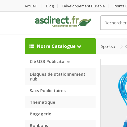
Accueil
Blog
Développement Durable
Points
Rechercher
un
objet
publicitaire
Notre Catalogue
Sports
C
Clé USB Publicitaire
Disques de stationnement
Pub
Sacs Publicitaires
Thématique
Bagagerie
Bonbons