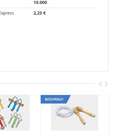
10.000
Express
2,23 €
NOUVEAU!