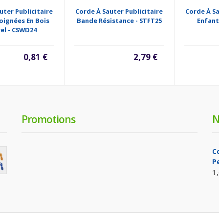
uter Publicitaire
Corde À Sauter Publicitaire
Corde À Sa
oignées En Bois
Bande Résistance - STFT25
Enfant
el - CSWD24
0,81 €
2,79 €
Promotions
N
C
P
1