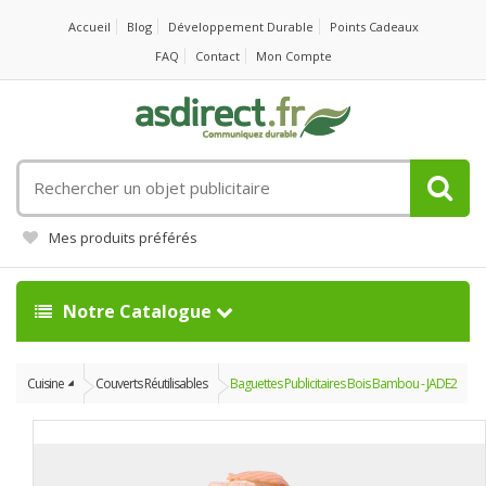
Accueil
Blog
Développement Durable
Points Cadeaux
FAQ
Contact
Mon Compte
Rechercher
un
objet
Mes produits préférés
publicitaire
Notre Catalogue
Cuisine
Couverts Réutilisables
Baguettes Publicitaires Bois Bambou - JADE2