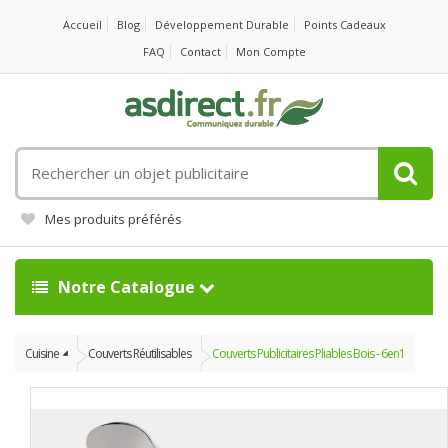
Accueil
Blog
Développement Durable
Points Cadeaux
FAQ
Contact
Mon Compte
Rechercher
un
objet
Mes produits préférés
publicitaire
Notre Catalogue
Cuisine
Couverts Réutilisables
Couverts Publicitaires Pliables Bois - 6en1