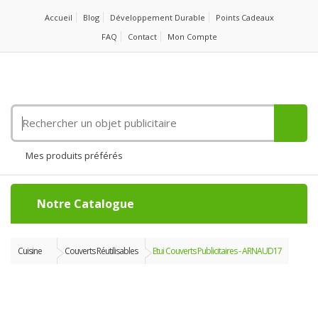
Accueil
Blog
Développement Durable
Points Cadeaux
FAQ
Contact
Mon Compte
Rechercher
un
objet
Mes produits préférés
publicitaire
Notre Catalogue
Cuisine
Couverts Réutilisables
Etui Couverts Publicitaires - ARNAUD17