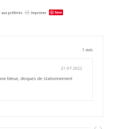
Save
r aux préférés
Imprimer
1
avis
21-07-2022
zone bleue, disques de stationnement