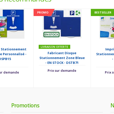
PROMO
BESTSELLER
LIVRAISON OFFERTE
 Stationnement
Impr
Fabricant Disque
e Personnalisé -
Stationnem
Stationnement Zone Bleue
DSPB15
-
- EN STOCK - DSTB71
Prix sur demande
sur demande
Prix 
Promotions
N