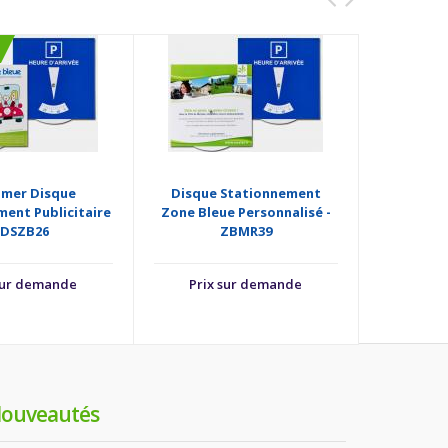
imer Disque
Disque Stationnement
Support Pu
ent Publicitaire
Zone Bleue Personnalisé -
Station
 DSZB26
ZBMR39
sur demande
Prix sur demande
ouveautés