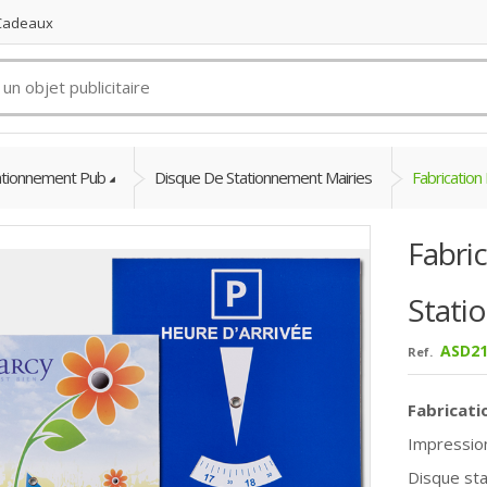
 Cadeaux
ationnement Pub
Disque De Stationnement Mairies
Fabricatio
Fabri
Stati
ASD21
Ref.
Fabricat
Impressio
Disque st