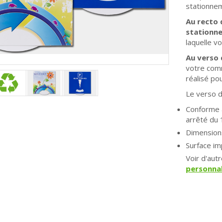
stationne
Au recto 
stationn
laquelle v
Au verso 
votre com
réalisé pou
Le verso 
Conforme à
arrêté du
Dimension
Surface im
Voir d'au
personnal