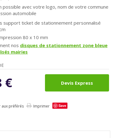
n possible avec votre logo, nom de votre commune
cession automobile
 support ticket de stationnement personnalisé
 cm
'impression 80 x 10 mm
ement nos
disques de stationnement zone bleue
isés mairies
DE
8
€
Devis Express
Save
r aux préférés
Imprimer