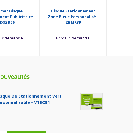
imer Disque
Disque Stationnement
Support Pu
ent Publicitaire
Zone Bleue Personnalisé -
Station
 DSZB26
ZBMR39
sur demande
Prix sur demande
ouveautés
isque De Stationnement Vert
ersonnalisable - VTEC34