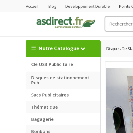
Accueil
Blog
Développement Durable
Points
Rechercher
un
objet
publicitaire
Notre Catalogue
Disques De St
Clé USB Publicitaire
Disques de stationnement
Pub
Sacs Publicitaires
Thématique
Bagagerie
Bonbons