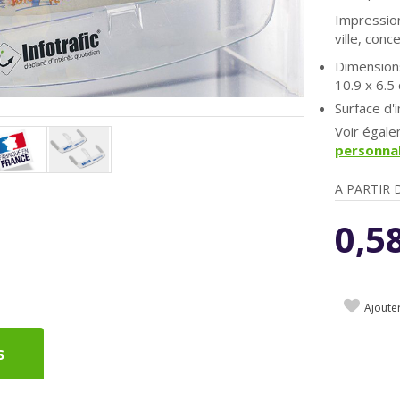
Impressio
ville, con
Dimensions
10.9 x 6.5
Surface d
Voir égal
personnal
A PARTIR 
0,5
Ajoute
s