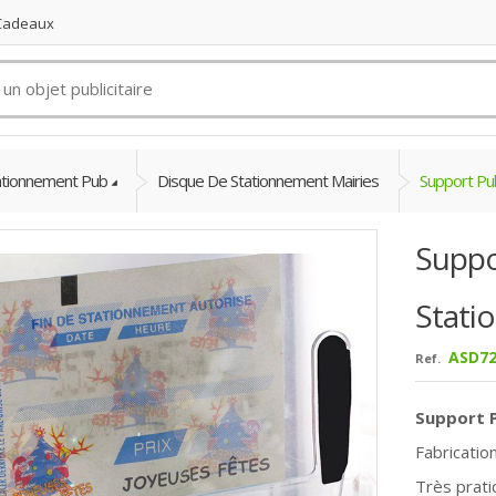
 Cadeaux
ationnement Pub
Disque De Stationnement Mairies
Support Pub
Suppor
Stati
ASD72
Ref.
Support P
Fabricatio
Très prati