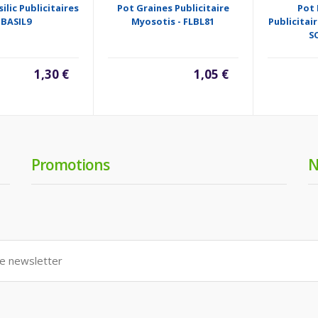
ilic Publicitaires
Pot Graines Publicitaire
Pot 
 BASIL9
Myosotis - FLBL81
Publicitair
S
1,30 €
1,05 €
Promotions
N