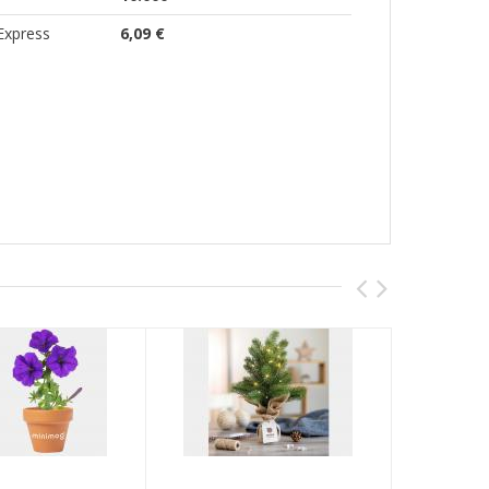
Express
6,09 €