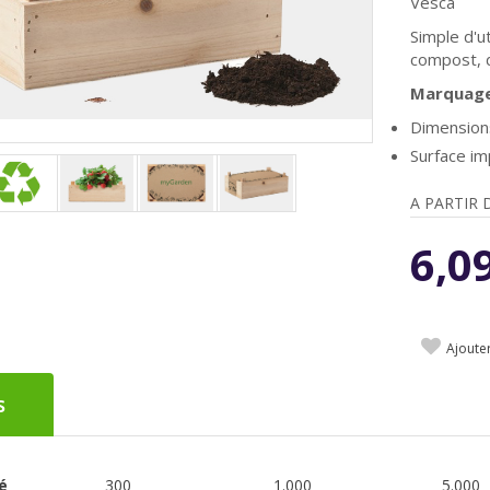
Vesca
Simple d'ut
compost, d
Marquage 
Dimensions
Surface i
A PARTIR 
6,0
Ajoute
s
é
300
1.000
5.000