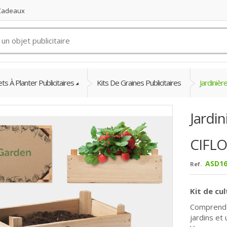
 Cadeaux
ts À Planter Publicitaires
Kits De Graines Publicitaires
Jardinièr
Jardin
CIFL
ASD16
Ref.
Kit de cu
Comprend l
jardins et