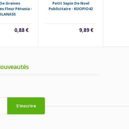
De Graines
Petit Sapin De Noel
Pot Ter
es Fleur Pétunia -
Publicitaire - KUOPIO42
Publicit
OLANA55
0,88 €
9,89 €
ouveautés
S'inscrire