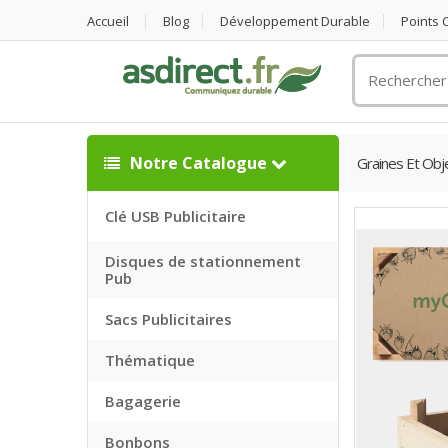
Accueil
Blog
Développement Durable
Points
Rechercher
un
objet
publicitaire
Notre Catalogue
Graines Et Obje
Clé USB Publicitaire
Disques de stationnement
Pub
Sacs Publicitaires
Thématique
Bagagerie
Bonbons