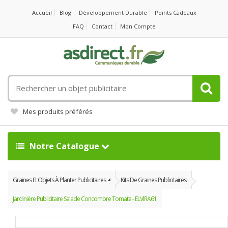
Accueil
Blog
Développement Durable
Points Cadeaux
FAQ
Contact
Mon Compte
Rechercher
un
objet
Mes produits préférés
publicitaire
Notre Catalogue
Graines Et Objets À Planter Publicitaires
Kits De Graines Publicitaires
Jardinière Publicitaire Salade Concombre Tomate - ELVIRA61