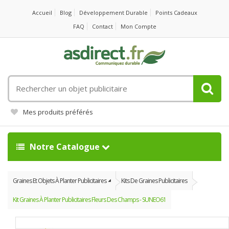
Accueil
Blog
Développement Durable
Points Cadeaux
FAQ
Contact
Mon Compte
Rechercher
un
objet
Mes produits préférés
publicitaire
Notre Catalogue
Graines Et Objets À Planter Publicitaires
Kits De Graines Publicitaires
Kit Graines À Planter Publicitaires Fleurs Des Champs - SUNEO61