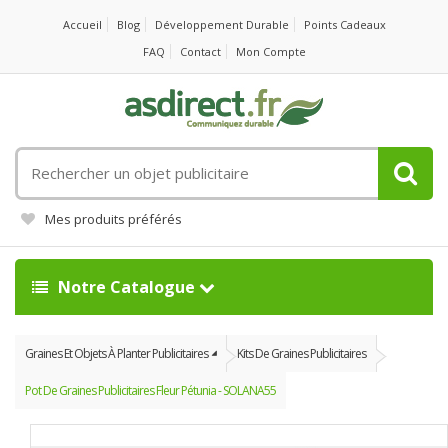
Accueil
Blog
Développement Durable
Points Cadeaux
FAQ
Contact
Mon Compte
Rechercher
un
objet
Mes produits préférés
publicitaire
Notre Catalogue
Graines Et Objets À Planter Publicitaires
Kits De Graines Publicitaires
Pot De Graines Publicitaires Fleur Pétunia - SOLANA55