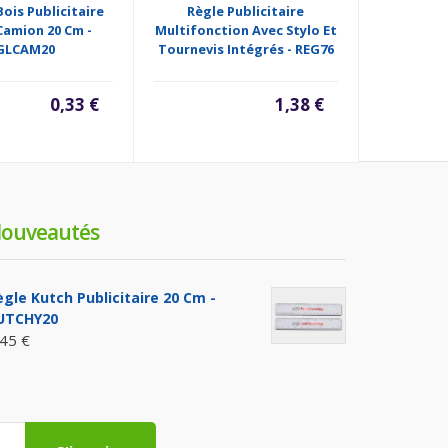
Bois Publicitaire
Règle Publicitaire
Règle Pub
amion 20 Cm -
Multifonction Avec Stylo Et
Cm Mar
GLCAM20
Tournevis Intégrés - REG76
0,33 €
1,38 €
ouveautés
ègle Kutch Publicitaire 20 Cm -
UTCHY20
,45 €