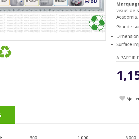
Marquage 
visuel de 
Acadomia, 
Grande sur
Dimensions
Surface i
A PARTIR 
1,1
Ajoute
s
é
300
1.000
5.000