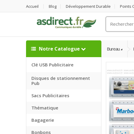
Accueil
Blog
Développement Durable
Points
Rechercher
un
objet
publicitaire
Notre Catalogue
Bureau
Clé USB Publicitaire
Disques de stationnement
Pub
Sacs Publicitaires
Thématique
Bagagerie
Bonbons