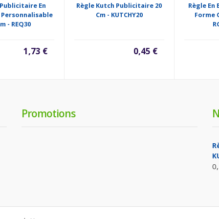
Publicitaire En
Règle Kutch Publicitaire 20
Règle En 
 Personnalisable
Cm - KUTCHY20
Forme C
Cm - REQ30
R
1,73 €
0,45 €
Promotions
N
R
K
0