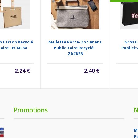
n Carton Recyclé
Mallette Porte-Document
Grossi
taire - ECML34
Publicitaire Recyclé -
Publici
ZACK38
2,24 €
2,40 €
Promotions
N
M
P