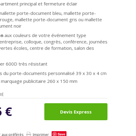
rtiment principal et fermeture éclair
 mallette porte-document bleu,
mallette porte-
 rouge,
mallette porte-document gris ou
mallette
ument noir
on
aux couleurs de votre événement type
entreprise, colloque, congrès, conférence, journées
ertes écoles, centre de formation, salon des
er 600D très résistant
s du porte-documents personnalisé 39 x 30 x 4 cm
 marquage publicitaire 260 x 150 mm
DE
5
€
Devis Express
Save
r aux préférés
Imprimer