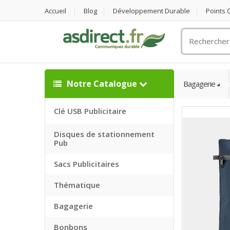
Accueil
Blog
Développement Durable
Points
Rechercher
un
objet
publicitaire
Notre Catalogue
Bagagerie
Clé USB Publicitaire
Disques de stationnement
Pub
Sacs Publicitaires
Thématique
Bagagerie
Bonbons