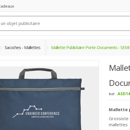
 Cadeaux
Sacoches - Mallettes
Mallette Publicitaire Porte-Documents - SE
Mallet
Docu
ASD14
Ref.
Mallette 
Grossiste
mallettes