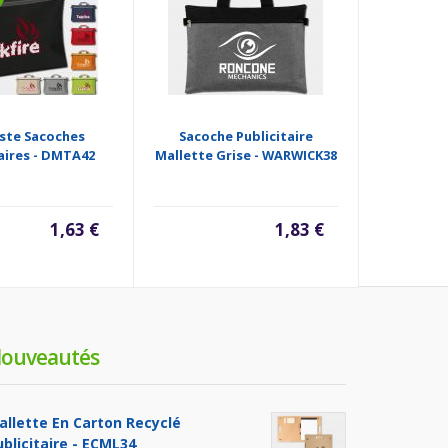
ste Sacoches
Sacoche Publicitaire
Mallette P
taires - DMTA42
Mallette Grise - WARWICK38
Documen
1,63 €
1,83 €
ouveautés
allette En Carton Recyclé
ublicitaire - ECML34