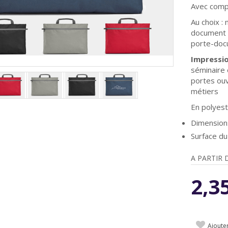
Avec compa
Au choix :
document
porte-doc
Impressi
séminaire 
portes ouv
métiers
En polyest
Dimension
Surface du
A PARTIR 
2,3
Ajoute