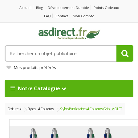
Accueil
Blog
Développement Durable
Points Cadeaux
FAQ
Contact
Mon Compte
Rechercher
un
objet
Mes produits préférés
publicitaire
Notre Catalogue
Ecriture
Stylos - 4 Couleurs
Stylos Publicitaires 4 Couleurs Grip - VIOLET