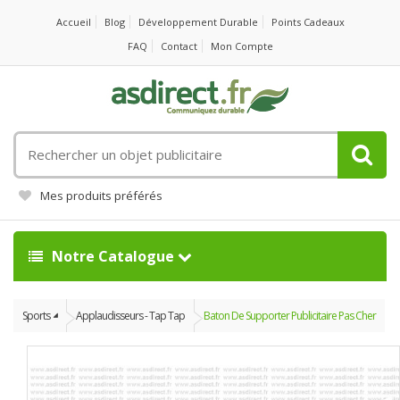
Accueil
Blog
Développement Durable
Points Cadeaux
FAQ
Contact
Mon Compte
Rechercher
un
objet
Mes produits préférés
publicitaire
Notre Catalogue
Sports
Applaudisseurs - Tap Tap
Baton De Supporter Publicitaire Pas Cher