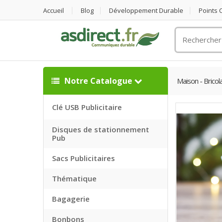
Accueil
Blog
Développement Durable
Points
Rechercher
un
objet
publicitaire
Notre Catalogue
Maison - Bricol
Clé USB Publicitaire
Disques de stationnement
Pub
Sacs Publicitaires
Thématique
Bagagerie
Bonbons