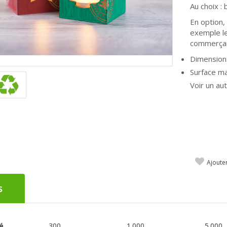
Au choix :
En option,
exemple le
commerça
Dimensions
Surface ma
Voir un au
Ajoute
s
é
300
1.000
5.000