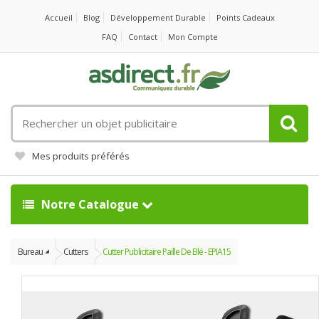
Accueil
Blog
Développement Durable
Points Cadeaux
FAQ
Contact
Mon Compte
Rechercher
un
objet
Mes produits préférés
publicitaire
Notre Catalogue
Bureau
Cutters
Cutter Publicitaire Paille De Blé - EPIA15