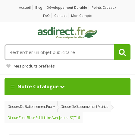
Accueil
Blog
Développement Durable
Points Cadeaux
FAQ
Contact
Mon Compte
Rechercher
un
objet
Mes produits préférés
publicitaire
Notre Catalogue
Disques De Stationnement Pub
Disque De Stationnement Mairies
Disque Zone Bleue Publicitaire Avec Jetons - SCJT16