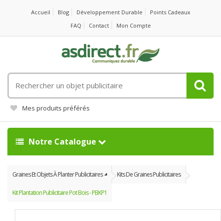
Accueil
Blog
Développement Durable
Points Cadeaux
FAQ
Contact
Mon Compte
Rechercher
un
objet
Mes produits préférés
publicitaire
Notre Catalogue
Graines Et Objets À Planter Publicitaires
Kits De Graines Publicitaires
Kit Plantation Publicitaire Pot Bois - PBKP1