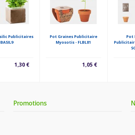
ilic Publicitaires
Pot Graines Publicitaire
Pot 
 BASIL9
Myosotis - FLBL81
Publicitair
S
1,30 €
1,05 €
Promotions
N