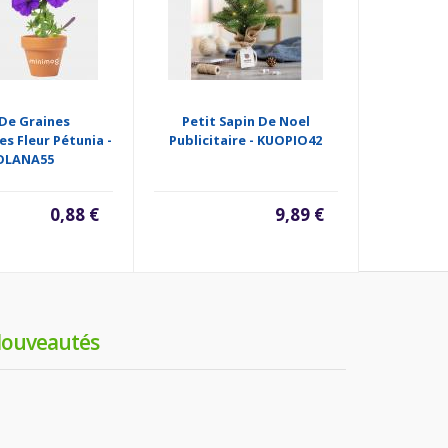
De Graines
Petit Sapin De Noel
Pot Ter
es Fleur Pétunia -
Publicitaire - KUOPIO42
Publicit
OLANA55
0,88 €
9,89 €
ouveautés