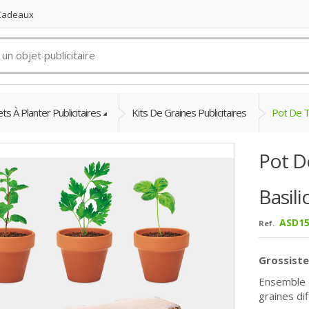
 Cadeaux
ts À Planter Publicitaires
Kits De Graines Publicitaires
Pot De T
Pot D
Basili
ASD15
Ref.
Grossiste
Ensemble 
graines di