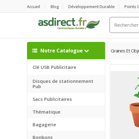
Accueil
Blog
Développement Durable
Points
Rechercher
un
objet
publicitaire
Notre Catalogue
Graines Et Obje
Clé USB Publicitaire
Disques de stationnement
Pub
Sacs Publicitaires
Thématique
Bagagerie
Bonbons