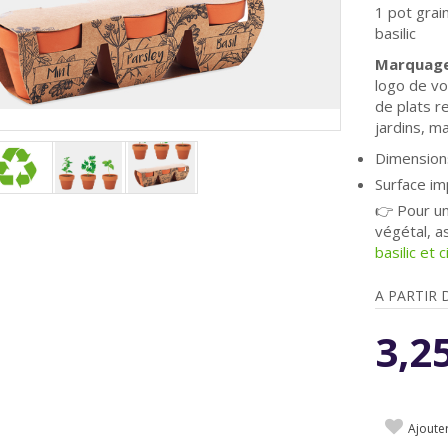
1 pot grai
basilic
Marquage
logo de vo
de plats re
jardins, m
Dimensions
Surface i
👉 Pour u
végétal, a
basilic et 
A PARTIR 
3,2
Ajoute