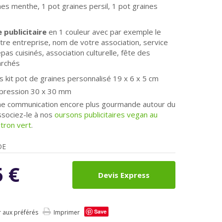
nes menthe, 1 pot graines persil, 1 pot graines
 publicitaire
en 1 couleur avec par exemple le
tre entreprise, nom de votre association, service
pas cuisinés, association culturelle, fête des
archés
 kit pot de graines personnalisé
19 x 6 x 5 cm
mpression 30 x 30 mm
ne communication encore plus gourmande autour du
ssociez-le à nos
oursons publicitaires vegan au
citron vert
.
DE
5
€
Devis Express
Save
r aux préférés
Imprimer