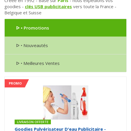
Créée en 1992 - Basé sur
Paris
- nous expédions vos
goodies -
clés USB publicitaires
vers toute la France -
Belgique et Suisse
ᐅ • Promotions
ᐅ • Nouveautés
ᐅ • Meilleures Ventes
PROMO
LIVRAISON OFFERTE
Goodies Pulvérisateur D'eau Publicitaire -