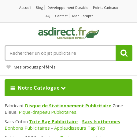
Accueil
Blog
Développement Durable
Points Cadeaux
FAQ
Contact
Mon Compte
Rechercher
un
objet
Mes produits préférés
publicitaire
Notre Catalogue
Fabricant
Disque de Stationnement Publicitaire
Zone
Bleue.
Pique-drapeau Publicitaires
.
Sacs Coton
Tote Bag Publicitaire
-
Sacs Isothermes
-
Bonbons Publicitaires
-
Applaudisseurs Tap Tap