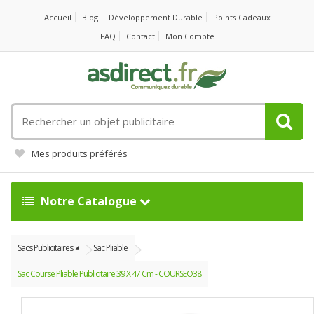
Accueil
Blog
Développement Durable
Points Cadeaux
FAQ
Contact
Mon Compte
Rechercher
un
objet
Mes produits préférés
publicitaire
Notre Catalogue
Sacs Publicitaires
Sac Pliable
Sac Course Pliable Publicitaire 39 X 47 Cm - COURSEO38