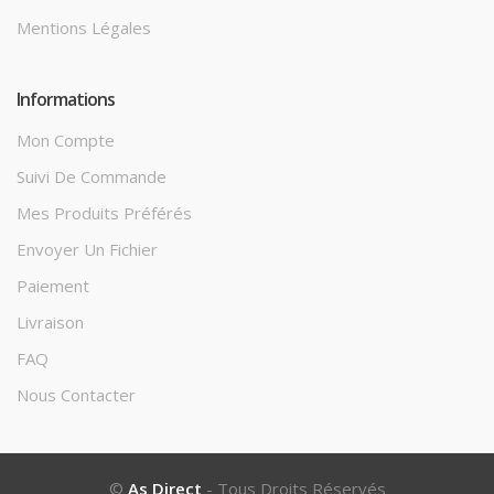
Mentions Légales
Informations
Mon Compte
Suivi De Commande
Mes Produits Préférés
Envoyer Un Fichier
Paiement
Livraison
FAQ
Nous Contacter
©
As Direct
- Tous Droits Réservés