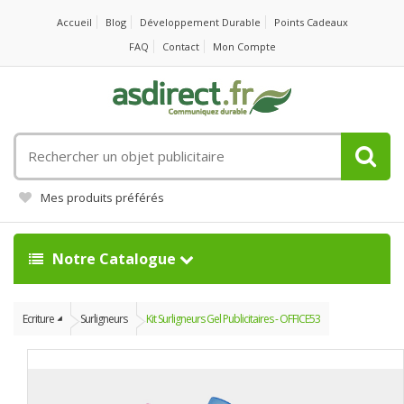
Accueil
Blog
Développement Durable
Points Cadeaux
FAQ
Contact
Mon Compte
Rechercher
un
objet
Mes produits préférés
publicitaire
Notre Catalogue
Ecriture
Surligneurs
Kit Surligneurs Gel Publicitaires - OFFICE53