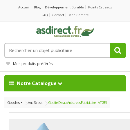
Accueil
Blog
Développement Durable
Points Cadeaux
FAQ
Contact
Mon Compte
Rechercher
un
objet
Mes produits préférés
publicitaire
Notre Catalogue
Goodies
Anti-Stress
Goutte D'eau Antistress Publicitaire - ATGE1