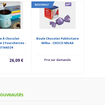
NOUVEAU!
Grain De C
e À Chocolat
Boule Chocolat Publicitaire
Enrob
re 2 Fourchettes -
Milka - CHOCO MILKA
STAAD24
Prix
26,09 €
Prix sur demande
ouveautés