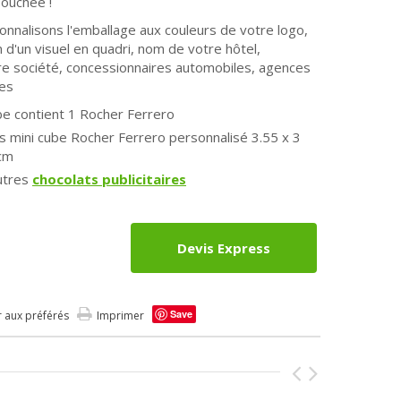
ouchée !
nnalisons l'emballage aux couleurs de votre logo,
 d'un visuel en quadri, nom de votre hôtel,
re société, concessionnaires automobiles, agences
res
be contient 1 Rocher Ferrero
s mini cube
Rocher Ferrero
personnalisé 3.55 x 3
 cm
utres
chocolats publicitaires
Devis Express
Save
r aux préférés
Imprimer