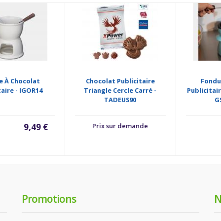
e À Chocolat
Chocolat Publicitaire
Fondu
taire - IGOR14
Triangle Cercle Carré -
Publicitai
TADEUS90
G
9,49 €
Prix sur demande
Promotions
N