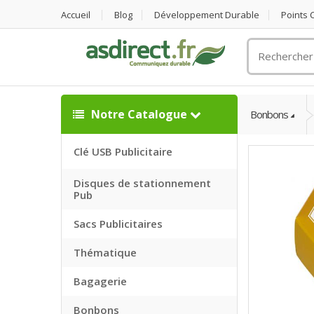
Accueil
Blog
Développement Durable
Points
Rechercher
un
objet
publicitaire
Notre Catalogue
Bonbons
Clé USB Publicitaire
Disques de stationnement
Pub
Sacs Publicitaires
Thématique
Bagagerie
Bonbons