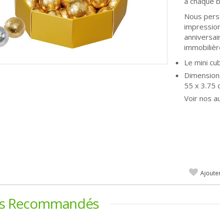
à chaque b
Nous perso
impression
anniversai
immobiliè
Le mini cu
Dimension
55 x 3.75
Voir nos a
Ajoute
ts Recommandés