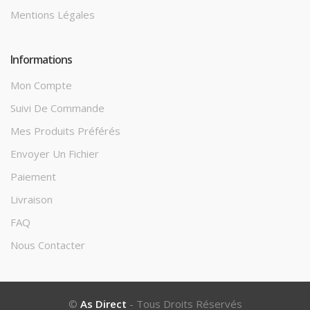
Mentions Légales
Informations
Mon Compte
Suivi De Commande
Mes Produits Préférés
Envoyer Un Fichier
Paiement
Livraison
FAQ
Nous Contacter
©
As Direct
- Tous Droits Réservés