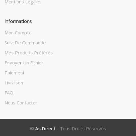
Mentions Légales
Informations
Mon Compte
Suivi De Commande
Mes Produits Préférés
Envoyer Un Fichier
Paiement
Livraison
FAQ
Nous Contacter
©
As Direct
- Tous Droits Réservés