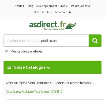
Accueil
Blog
Développement Durable
Points Cadeaux
FAQ
Contact
Mon Compte
Rechercher
un
objet
Mes produits préférés
publicitaire
Notre Catalogue
Graines Et Objets À Planter Publicitaires
Sachets De Graines Publicitaires
Carte Graines Publicitaire Tapis Graines - CTGNT10