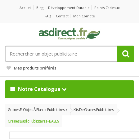
Accueil
Blog
Développement Durable
Points Cadeaux
FAQ
Contact
Mon Compte
Rechercher
un
objet
Mes produits préférés
publicitaire
Notre Catalogue
Graines Et Objets À Planter Publicitaires
Kits De Graines Publicitaires
Graines Basilic Publicitaires - BASIL9