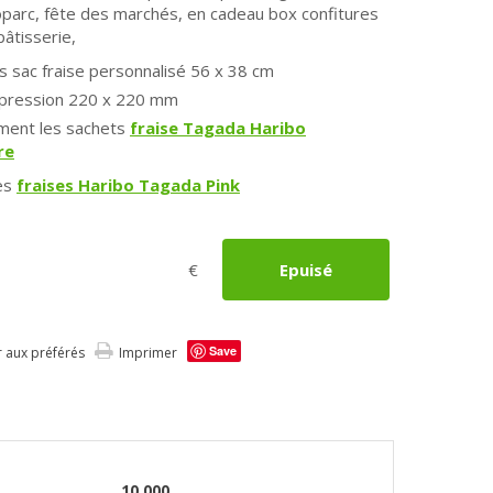
parc, fête des marchés, en cadeau box confitures
pâtisserie,
 sac fraise personnalisé 56 x 38 cm
mpression 220 x 220 mm
ement les sachets
fraise Tagada Haribo
re
es
fraises Haribo Tagada Pink
€
Epuisé
Save
r aux préférés
Imprimer
10.000