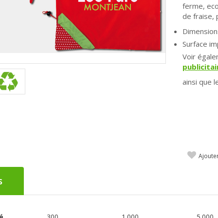
ferme, eco
de fraise, 
Dimensions
Surface i
Voir égal
publicitai
ainsi que l
Ajoute
s
é
300
1.000
5.000