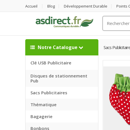
Accueil
Blog
Développement Durable
Points
Rechercher
un
objet
publicitaire
Notre Catalogue
Sacs Publicitair
Clé USB Publicitaire
Disques de stationnement
Pub
Sacs Publicitaires
Thématique
Bagagerie
Bonbons