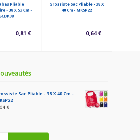
abas Pliable
Grossiste Sac Pliable - 38 X
Sac Pliabl
re - 38 X 53 Cm -
40 Cm - MKSP22
X 40 
SCBP38
0,81 €
0,64 €
ouveautés
ossiste Sac Pliable - 38 X 40 Cm -
KSP22
,64 €