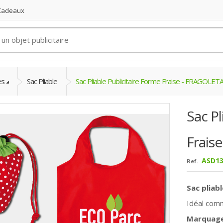
 Cadeaux
es
Sac Pliable
Sac Pliable Publicitaire Forme Fraise - FRAGOLET
Sac Pl
Frais
ASD13
Ref.
Sac pliabl
Idéal com
Marquage