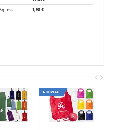
Express
1,98 €
NOUVEAU!