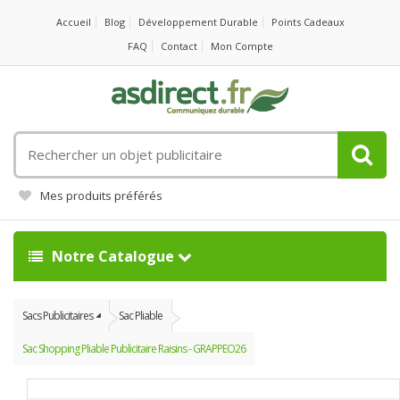
Accueil
Blog
Développement Durable
Points Cadeaux
FAQ
Contact
Mon Compte
Rechercher
un
objet
Mes produits préférés
publicitaire
Notre Catalogue
Sacs Publicitaires
Sac Pliable
Sac Shopping Pliable Publicitaire Raisins - GRAPPEO26