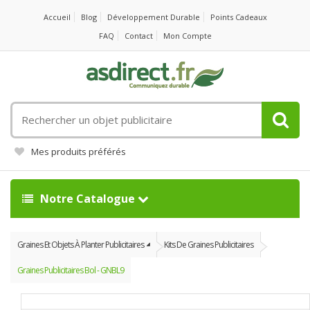
Accueil
Blog
Développement Durable
Points Cadeaux
FAQ
Contact
Mon Compte
Rechercher
un
objet
Mes produits préférés
publicitaire
Notre Catalogue
Graines Et Objets À Planter Publicitaires
Kits De Graines Publicitaires
Graines Publicitaires Bol - GNBL9