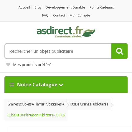
Accueil
Blog
Développement Durable
Points Cadeaux
FAQ
Contact
Mon Compte
Rechercher
un
objet
Mes produits préférés
publicitaire
Notre Catalogue
Graines Et Objets À Planter Publicitaires
Kits De Graines Publicitaires
Cube Kit De Plantation Publicitaire - CKPL6